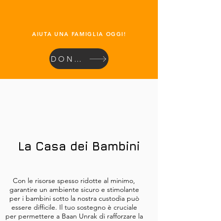
AIUTA UNA FAMIGLIA OGGI!
DONARE
La Casa dei Bambini
Con le risorse spesso ridotte al minimo,
garantire un ambiente sicuro e stimolante
per i bambini sotto la nostra custodia può
essere difficile. Il tuo sostegno è cruciale
per permettere a Baan Unrak di rafforzare la