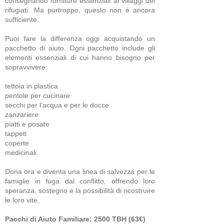
consegnando forniture essenziali ai villaggi dei
rifugiati. Ma purtroppo, questo non è ancora
sufficiente.
Puoi fare la differenza oggi acquistando un
pacchetto di aiuto. Ogni pacchetto include gli
elementi essenziali di cui hanno bisogno per
sopravvivere:
tettoia in plastica
pentole per cucinare
secchi per l'acqua e per le docce
zanzariere
piatti e posate
tappeti
coperte
medicinali
Dona ora e diventa una linea di salvezza per le
famiglie in fuga dal conflitto, offrendo loro
speranza, sostegno e la possibilità di ricostruire
le loro vite.
Pacchi di Aiuto Familiare: 2500 TBH (63€)