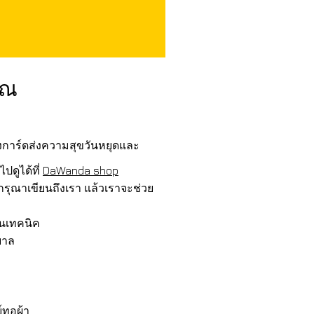
ุณ
งการ์ดส่งความสุขวันหยุดและ
ปดูได้ที่
DaWanda shop
รุณาเขียนถึงเรา แล้วเราจะช่วย
านเทคนิค
บาล
์ทอผ้า