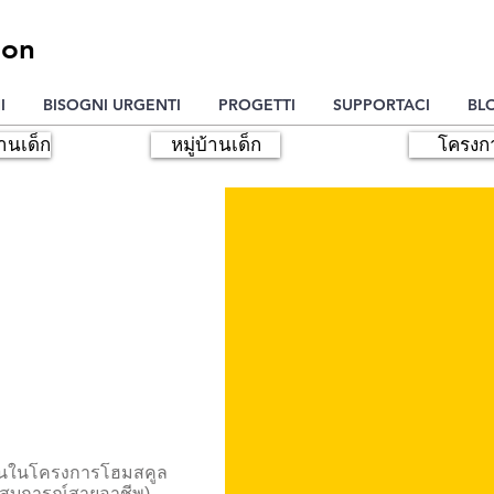
ion
I
BISOGNI URGENTI
PROGETTI
SUPPORTACI
BL
้านเด็ก
หมู่บ้านเด็ก
โครงก
ร
านในโครงการโฮมสคูล
ีประสบการณ์สายอาชีพ)