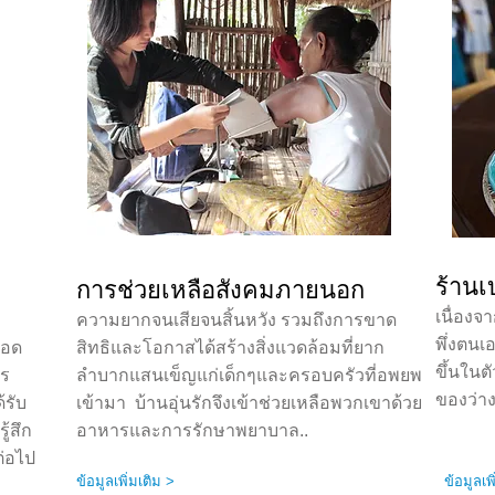
ร้านเ
การช่วยเหลือสังคมภายนอก
เนื่องจ
ความยากจนเสียจนสิ้นหวัง รวมถึงการขาด
พึ่งตนเอ
ทอด
สิทธิและโอกาสได้สร้างสิ่งแวดล้อมที่ยาก
ขึ้นใน
าร
ลำบากแสนเข็ญแก่เด็กๆและครอบครัวที่อพยพ
ของว่าง
้รับ
เข้ามา บ้านอุ่นรักจึงเข้าช่วยเหลือพวกเขาด้วย
ู้สึก
อาหารและการรักษาพยาบาล..
ต่อไป
ข้อมูลเพิ่มเติม >
ข้อมูลเพ