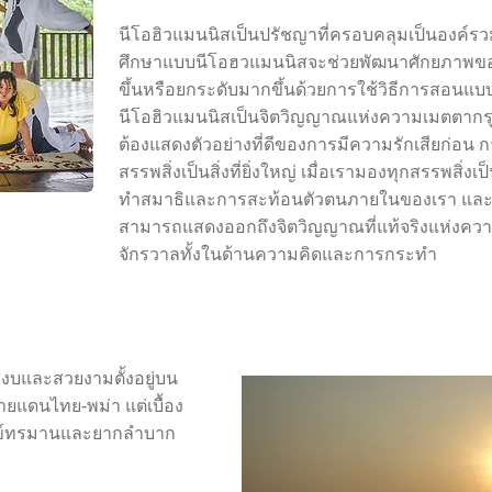
นีโอฮิวแมนนิสเป็นปรัชญาที่ครอบคลุมเป็นองค์
ศึกษาแบบนีโอฮวแมนนิสจะช่วยพัฒนาศักยภาพของ
ขึ้นหรือยกระดับมากขึ้นด้วยการใช้วิธีการสอน
นีโอฮิวแมนนิสเป็นจิตวิญญาณแห่งความเมตตากรุณ
ต้องแสดงตัวอย่างที่ดีของการมีความรักเสียก่อน 
สรรพสิ่งเป็นสิ่งที่ยิ่งใหญ่ เมื่อเรามองทุกสรรพสิ่งเป
ทำสมาธิและการสะท้อนตัวตนภายในของเรา และหลังจ
สามารถแสดงออกถึงจิตวิญญาณที่แท้จริงแห่งค
จักรวาลทั้งในด้านความคิดและการกระทำ
ี่สงบและสวยงามตั้งอยู่บน
ยแดนไทย-พม่า แต่เบื้อง
ทุกข์ทรมานและยากลำบาก