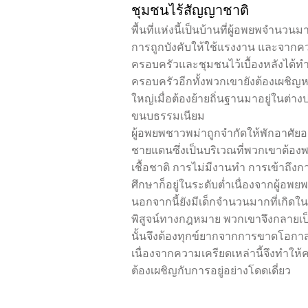
ชุมชนไร้สัญญาชาติ
พื้นที่แห่งนี้เป็นบ้านที่ผู้อพยพจำน
การถูกบังคับให้ใช้แรงงาน และจากค
ครอบครัวและชุมชนไว้เบื้องหลังได้
ครอบครัวอีกทั้งพวกเขายังต้องเผชิ
ใหญ่เมื่อต้องย้ายถิ่นฐานมาอยู่ในต่า
ขนบธรรมเนียม
ผู้อพยพชาวพม่าถูกจำกัดให้พักอาศัยอย
ชายแดนซึ่งเป็นบริเวณที่พวกเขาต้อ
เชื้อชาติ การไม่มีงานทำ การเข้าถ
ศึกษาก็อยู่ในระดับต่ำเนื่องจากผู้อพ
นอกจากนี้ยังมีเด็กจำนวนมากที่เกิด
พิสูจน์ทางกฎหมาย พวกเขาจึงกลายเป็น
นั้นจึงต้องทุกข์ยากจากการขาดโอกาส
เนื่องจากความเครียดเหล่านี้จึงทำให
ต้องเผชิญกับการอยู่อย่างโดดเดี่ยว