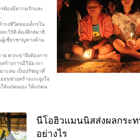
าควรต้องมีความรักและ
้
ดำรงชีวิตของเด็กๆใน
สะวิรัติ ต้องฝึกสมาธิ
ผู้เชี่ยวชาญทางด้าน
มาย พวกเขาจึงต้องการ
อสร้างการมีวินัย เรา
หมาะสม เป็นปรัชญาที่
อ่อนช่วยสร้างแรงจูงใจ
ให้แก่ตนเอง ให้แก่คน
นีโอฮิวแมนนิสส่งผลกระทบ
อย่างไร