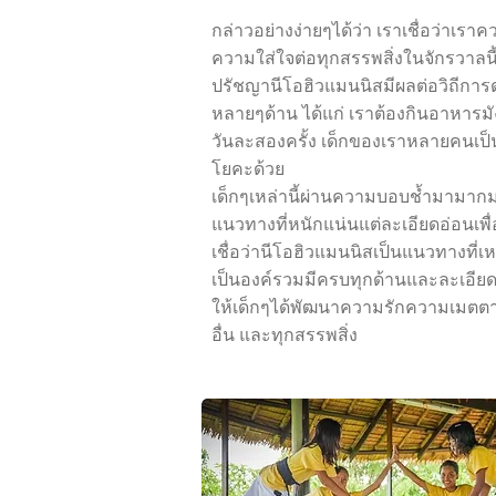
กล่าวอย่างง่ายๆได้ว่า เราเชื่อว่าเร
ความใส่ใจต่อทุกสรรพสิ่งในจักรวาลนี
ปรัชญานีโอฮิวแมนนิสมีผลต่อวิถีการ
หลายๆด้าน ได้แก่ เราต้องกินอาหารมัง
วันละสองครั้ง เด็กของเราหลายคนเป็น
โยคะด้วย
เด็กๆเหล่านี้ผ่านความบอบช้ำมามาก
แนวทางที่หนักแน่นแต่ละเอียดอ่อนเพื่
เชื่อว่านีโอฮิวแมนนิสเป็นแนวทางที่เ
เป็นองค์รวมมีครบทุกด้านและละเอียด
ให้เด็กๆได้พัฒนาความรักความเมตตา
อื่น และทุกสรรพสิ่ง