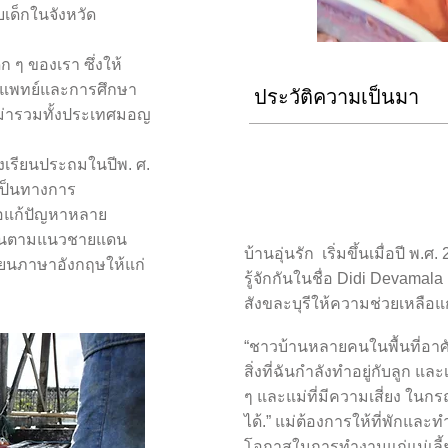
ด็กในจังหวัด
ก ๆ ของเรา ซึ่งให้
ารแพทย์และการศึกษา
ประวัติความเป็นมา
ม่ารวมทั้งประเทศมอญ
รงเรียนประถมในปีพ. ศ.
งเป็นทางการ
่อแก้ปัญหาหลาย
แคลนตามแนวชายแดน
บ้านอุ่นรัก เริ่มขึ้นเมื่อปี พ.ศ
ยนภาษาอังกฤษให้แก่
รู้จักกันในชื่อ Didi Devama
สังขละบุรีให้ความช่วยเหลื
“ชาวบ้านหลายคนในพื้นที่อาศ
สิ่งที่ฉันกำลังทำอยู่กับลูก แล
ๆ และแม่ที่มีความเสี่ยง ในก
ได้.” แม่ต้องการให้ที่พักและทำ
โอกาสในการทำงานแก่แม่เลี้ยง